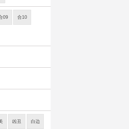
合09
合10
美
凶丑
白边