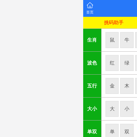
首页
挑码助手
生肖
鼠
牛
波色
红
绿
五行
金
木
大小
大
小
单双
单
双